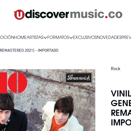
OCIÓN
HOME
ARTISTAS
FORMATOS
EXCLUSIVOS
NOVEDADES
PRE
 REMASTERED 2021) - IMPORTADO
Rock
SOLO QUE
VINI
GENE
REMA
IMP