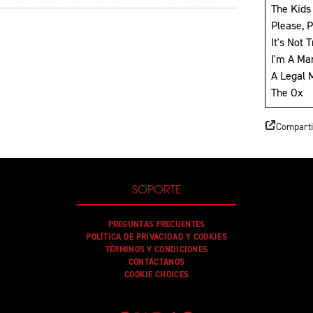
The Kids 
Please, P
It's Not 
I'm A Ma
A Legal 
The Ox
Comparti
SOPORTE
PREGUNTAS FRECUENTES
POLÍTICA DE PRIVACIDAD Y COOKIES
TÉRMINOS Y CONDICIONES
CONTÁCTANOS
COOKIE CHOICES