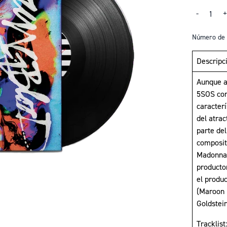
Cantidad
-
Número de 
Descripc
Aunque a
5SOS con
caracter
del atrac
parte de
composit
Madonna)
producto
el produ
(Maroon 
Goldstein
Tracklist