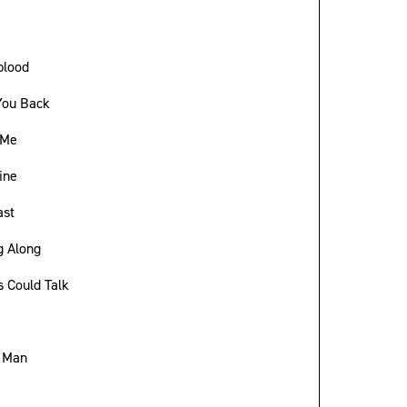
blood
You Back
 Me
ine
ast
g Along
ls Could Talk
r Man