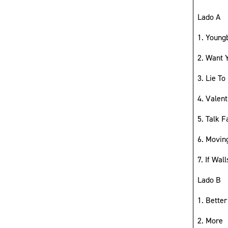
Lado A
1. Young
2. Want 
3. Lie To
4. Valent
5. Talk F
6. Movin
7. If Wal
Lado B
1. Bette
2. More