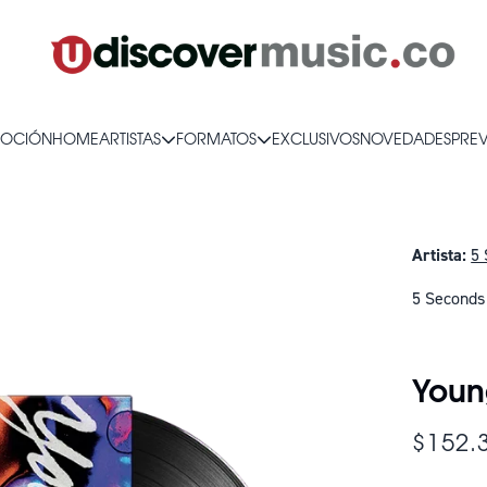
OCIÓN
HOME
ARTISTAS
FORMATOS
EXCLUSIVOS
NOVEDADES
PRE
Artista:
5
5 Seconds
SOLO QUE
Youn
$152.