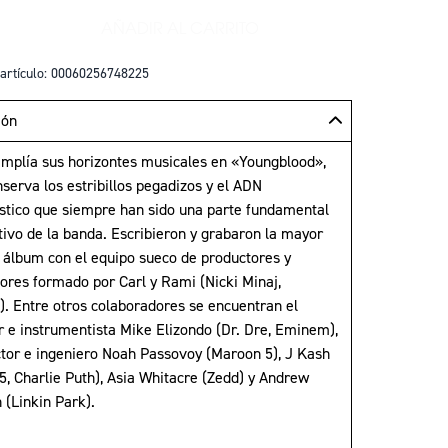
AÑADIR AL CARRITO
+
AÑADIR YOUNGBLOOD VINILO - I
artículo: 00060256748225
ión
mplía sus horizontes musicales en «Youngblood»,
serva los estribillos pegadizos y el ADN
ístico que siempre han sido una parte fundamental
tivo de la banda. Escribieron y grabaron la mayor
l álbum con el equipo sueco de productores y
ores formado por Carl y Rami (Nicki Minaj,
. Entre otros colaboradores se encuentran el
r e instrumentista Mike Elizondo (Dr. Dre, Eminem),
ctor e ingeniero Noah Passovoy (Maroon 5), J Kash
5, Charlie Puth), Asia Whitacre (Zedd) y Andrew
 (Linkin Park).
: