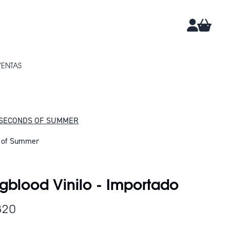
CARRIT
CUENTA
VENTAS
 SECONDS OF SUMMER
 of Summer
DAN 6
gblood Vinilo - Importado
320