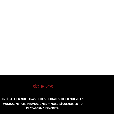
STER, MORE! VINILO COLOR - IMPORTADO AL CARRITO
SÍGUENOS
ENTÉRATE EN NUESTRAS REDES SOCIALES DE LO NUEVO EN
MÚSICA, MERCH, PROMOCIONES Y MÁS. ¡SÍGUENOS EN TU
PLATAFORMA FAVORITA!