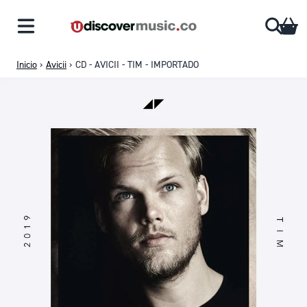
Saltar al contenido
CA
Inicio
›
Avicii
›
CD - AVICII - TIM - IMPORTADO