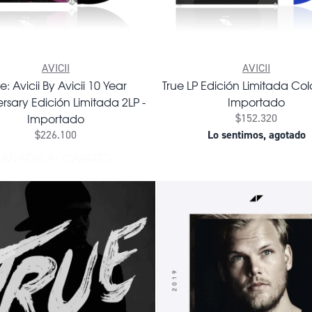
AVICII
AVICII
e: Avicii By Avicii 10 Year
True LP Edición Limitada Colo
rsary Edición Limitada 2LP -
Importado
Importado
$152.320
$226.100
Lo sentimos, agotado
AÑADIR AL CARRITO
AÑADIR TRUE: AVICII BY AVICII 10 YEAR ANNIV