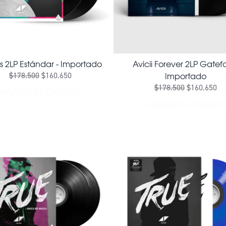
es 2LP Estándar - Importado
Avicii Forever 2LP Gatefo
Importado
$178.500
$160.650
$178.500
$160.650
AÑADIR AL CARRITO
 - IMPORTADO AL CARRITO
AÑADIR STORIES 2LP ESTÁNDAR - IMPORTADO A
AÑADIR AL CARRITO
AÑADIR AV