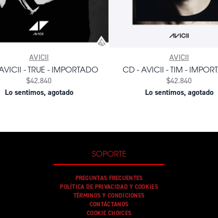
AVICII
AVICII
AVICII - TRUE - IMPORTADO
CD - AVICII - TIM - IMPO
$42.840
$42.840
Lo sentimos, agotado
Lo sentimos, agotado
SOPORTE
PREGUNTAS FRECUENTES
POLÍTICA DE PRIVACIDAD Y COOKIES
TÉRMINOS Y CONDICIONES
CONTÁCTANOS
COOKIE CHOICES