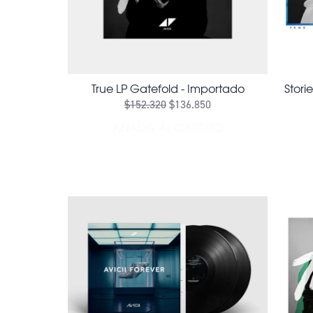
True LP Gatefold - Importado
Stori
$152.320
$136.850
AÑADIR AL CARRITO
AÑADIR TRUE LP GATEFOLD