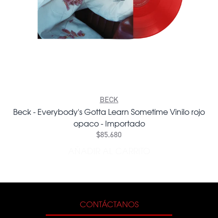
BECK
Beck - Everybody's Gotta Learn Sometime Vinilo rojo
opaco - Importado
$85.680
AÑADIR AL CARRITO
AÑADIR BECK - EVERYBODY
CONTÁCTANOS