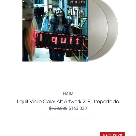
HAIM
I quit Vinilo Color Alt Artwork 2LP - Importado
$163.030
$163.030
AÑADIR AL CARRITO
AÑADIR I QUIT VINILO CO
EXCLUSIVO