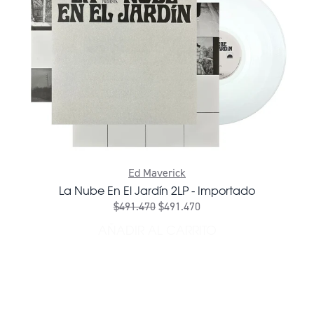
Ed Maverick
La Nube En El Jardín 2LP - Importado
$491.470
$491.470
AÑADIR AL CARRITO
AÑADIR LA NUBE EN EL JA