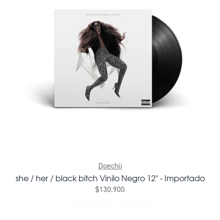
Doechii
she / her / black bitch Vinilo Negro 12" - Importado
$130.900
AÑADIR AL CARRITO
AÑADIR SHE / HER / BLACK