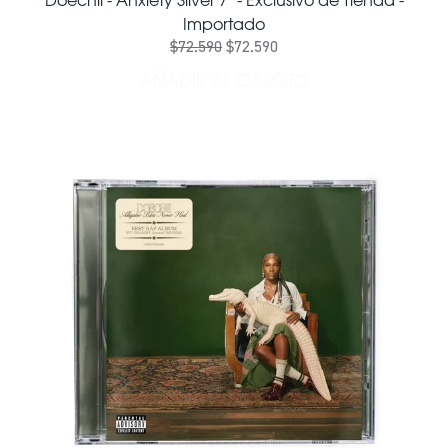
Importado
$72.590
$72.590
AÑADIR AL CARRITO
AÑADIR DOECHII - ANXIETY