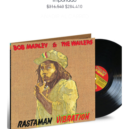
$316.540
$284.410
AÑADIR AL CARRITO
AÑADIR BABYLON BY BUS (