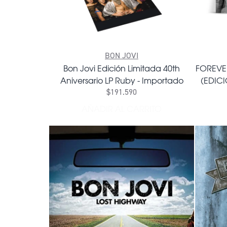
BON JOVI
Bon Jovi Edición Limitada 40th
FOREVER
Aniversario LP Ruby - Importado
(EDIC
$191.590
AÑADIR AL CARRITO
AÑADIR BON JOVI EDICIÓN