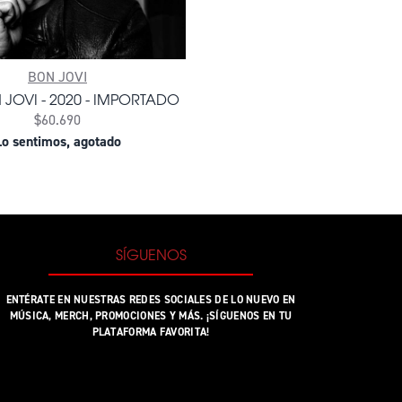
BON JOVI
 JOVI - 2020 - IMPORTADO
$60.690
Lo sentimos, agotado
SÍGUENOS
ENTÉRATE EN NUESTRAS REDES SOCIALES DE LO NUEVO EN
MÚSICA, MERCH, PROMOCIONES Y MÁS. ¡SÍGUENOS EN TU
PLATAFORMA FAVORITA!