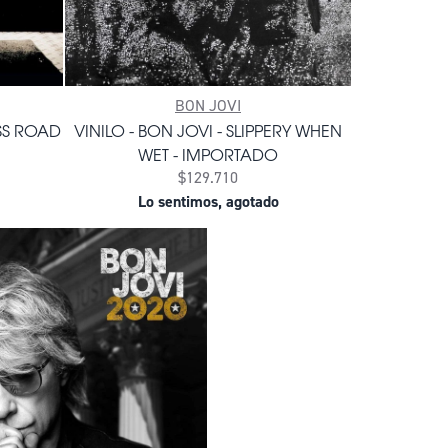
BON JOVI
SS ROAD
VINILO - BON JOVI - SLIPPERY WHEN
WET - IMPORTADO
$129.710
Lo sentimos, agotado