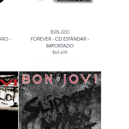
BON JOVI
GRO -
FOREVER - CD ESTÁNDAR -
IMPORTADO
$60.690
AÑADIR AL CARRITO
ARRITO
EDICIÓN LIMITADA) - IMPORTADO AL CARRITO
REVER - 1LP VINILO NEGRO - IMPORTADO AL CARRITO
AÑADIR FOREVER - CD ESTÁND