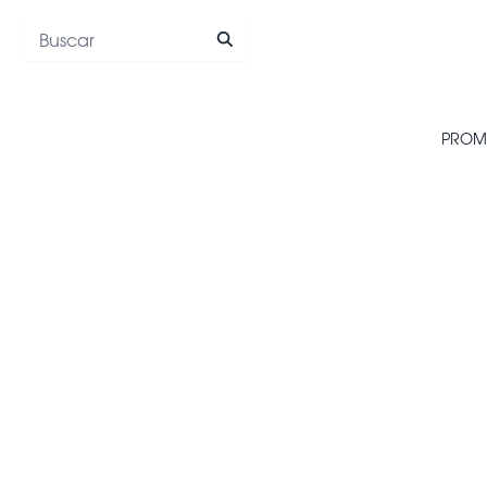
Saltar al contenido
PROM