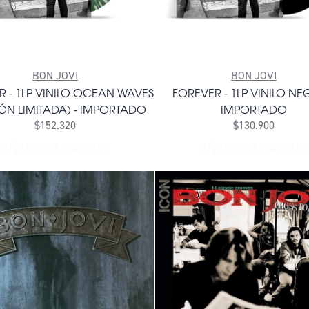
BON JOVI
BON JOVI
 - 1LP VINILO OCEAN WAVES
FOREVER - 1LP VINILO NE
IÓN LIMITADA) - IMPORTADO
IMPORTADO
$152.320
$130.900
AÑADIR AL CARRITO
AÑADIR AL CARRITO
 LIMITADA 40TH ANIVERSARIO LP RUBY - IMPORTADO AL C
AÑADIR FOREVER - 1LP VINILO OCEAN WAVES (
AÑADIR FO