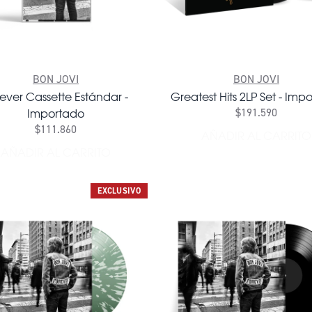
BON JOVI
BON JOVI
ever Cassette Estándar -
Greatest Hits 2LP Set - Imp
Importado
$191.590
$111.860
AÑADIR AL CARRITO
AÑADIR GR
AÑADIR AL CARRITO
T DELUXE EDITION 2CD - IMPORTADO AL CARRITO
AÑADIR FOREVER CASSETTE ESTÁNDAR - IMPOR
EXCLUSIVO