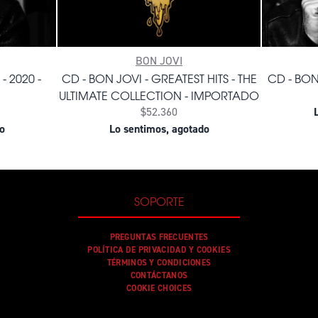
BON JOVI
- 2020 -
CD - BON JOVI - GREATEST HITS - THE
CD - BON
ULTIMATE COLLECTION - IMPORTADO
$52.360
o
Lo sentimos, agotado
SOPORTE
PREGUNTAS FRECUENTES
POLÍTICA DE PRIVACIDAD Y COOKIES
TÉRMINOS Y CONDICIONES
CONTÁCTANOS
COOKIE CHOICES