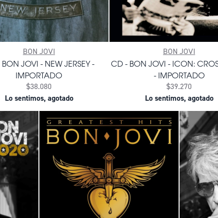
BON JOVI
BON JOVI
 BON JOVI - NEW JERSEY -
CD - BON JOVI - ICON: CRO
IMPORTADO
- IMPORTADO
$38.080
$39.270
Lo sentimos, agotado
Lo sentimos, agotado