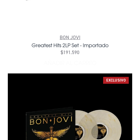
BON JOVI
Greatest Hits 2LP Set - Importado
$191.590
AÑADIR AL CARRITO
AÑADIR GREATEST HITS 2LP
EXCLUSIVO