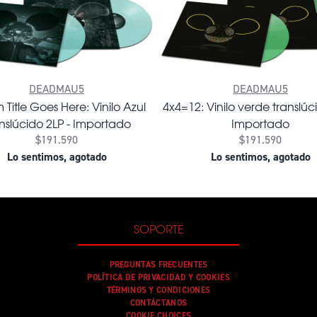
DEADMAU5
DEADMAU5
Title Goes Here: Vinilo Azul
4x4=12: Vinilo verde translúc
nslúcido 2LP - Importado
Importado
$191.590
$191.590
Lo sentimos, agotado
Lo sentimos, agotado
SOPORTE
PREGUNTAS FRECUENTES
POLÍTICA DE PRIVACIDAD Y COOKIES
TÉRMINOS Y CONDICIONES
CONTÁCTANOS
COOKIE CHOICES