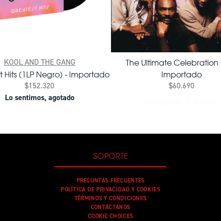
The Ultimate Celebration
KOOL AND THE GANG
 Hits (1LP Negro) - Importado
Importado
$152.320
$60.690
Lo sentimos, agotado
AÑADIR AL CARRITO
AÑADIR TH
SOPORTE
PREGUNTAS FRECUENTES
POLÍTICA DE PRIVACIDAD Y COOKIES
TÉRMINOS Y CONDICIONES
CONTÁCTANOS
COOKIE CHOICES