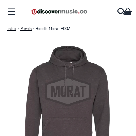
Saltar al contenido
CA
Inicio
›
Merch
›
Hoodie Morat ADQA