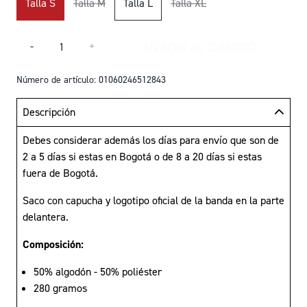
Talla S
Talla M
Talla L
Talla XL
Cantidad
AÑADIR AL CARRITO
-
+
AÑADIR HOODIE M
Número de artículo: 01060246512843
Descripción
Debes considerar además los días para envío que son de
2 a 5 días si estas en Bogotá o de 8 a 20 días si estas
fuera de Bogotá.
Saco con capucha y logotipo oficial de la banda en la parte
delantera.
Composición:
50% algodón - 50% poliéster
280 gramos