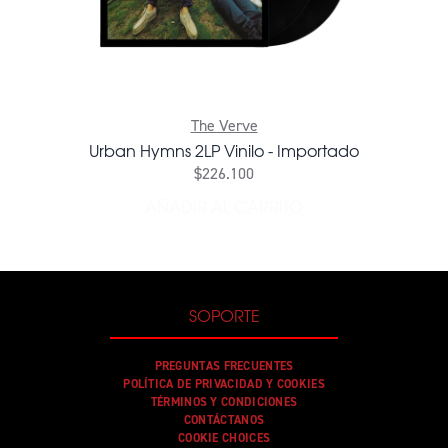
The Verve
Urban Hymns 2LP Vinilo - Importado
$226.100
AÑADIR AL CARRITO
AÑADIR URBAN HYMNS 2LP VI
SOPORTE
PREGUNTAS FRECUENTES
POLÍTICA DE PRIVACIDAD Y COOKIES
TÉRMINOS Y CONDICIONES
CONTÁCTANOS
COOKIE CHOICES