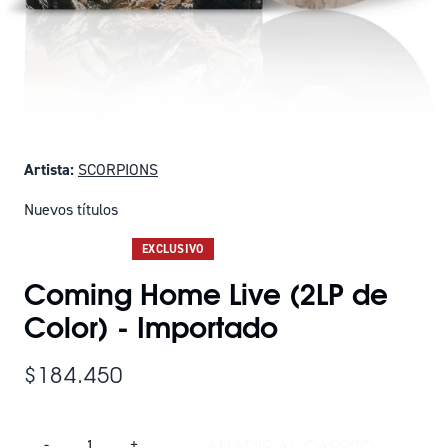
Artista:
SCORPIONS
Nuevos títulos
SOLO QUEDAN 4
EXCLUSIVO
Coming Home Live (2LP de
Color) - Importado
$184.450
Cantidad
AÑADIR AL CARRITO
-
+