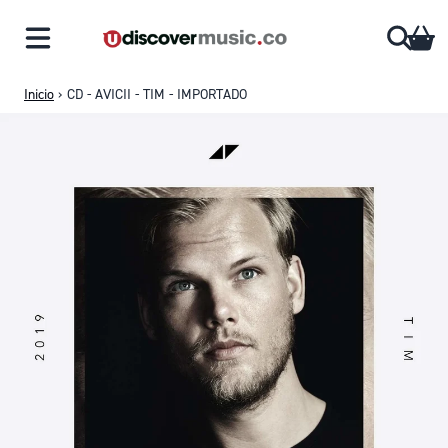
Saltar al contenido
CA
Inicio
›
CD - AVICII - TIM - IMPORTADO