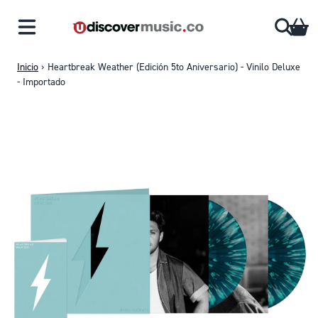
Saltar al contenido
CA
Inicio
›
Heartbreak Weather (Edición 5to Aniversario) - Vinilo Deluxe
- Importado