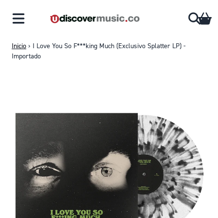
Saltar al contenido
CA
Inicio
›
I Love You So F***king Much (Exclusivo Splatter LP) -
Importado