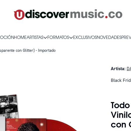
OCIÓN
HOME
ARTISTAS
FORMATOS
EXCLUSIVOS
NOVEDADES
PRE
sparente con Glitter) - Importado
Artista:
D
Black Fri
SOLO QUE
Todo
Vinil
con G