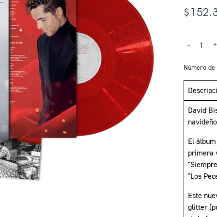
$152.
Cantidad
-
Número de 
Descripc
David Bi
navideño
El álbum 
primera v
"Siempre 
"Los Pece
Este nuev
glitter (