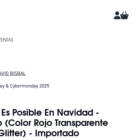
CARRIT
CUENTA
VENTAS
AVID BISBAL
day & Cybermonday 2025
DAN 19
 Es Posible En Navidad -
o (Color Rojo Transparente
litter) - Importado