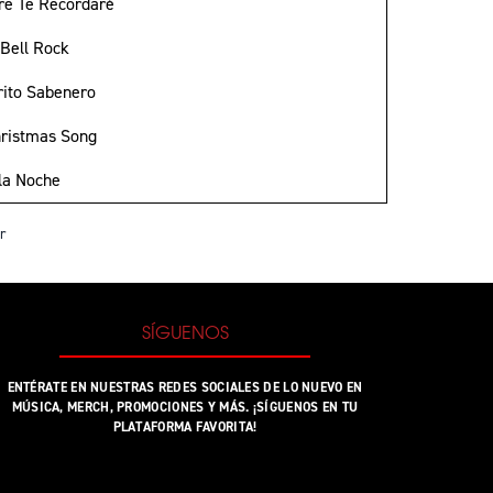
re Te Recordaré
 Bell Rock
rrito Sabenero
hristmas Song
 la Noche
r
SÍGUENOS
ENTÉRATE EN NUESTRAS REDES SOCIALES DE LO NUEVO EN
MÚSICA, MERCH, PROMOCIONES Y MÁS. ¡SÍGUENOS EN TU
PLATAFORMA FAVORITA!