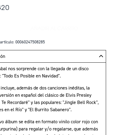
320
AÑADIR AL CARRITO
+
AÑADIR TODO ES POSIBLE EN NAVI
artículo: 00060247508285
ión
sbal nos sorprende con la llegada de un disco
: "Todo Es Posible en Navidad".
incluye, además de dos canciones inéditas, la
ersión en español del clásico de Elvis Presley
Te Recordaré" y las populares: "Jingle Bell Rock",
s en el Río" y "El Burrito Sabanero".
o álbum se edita en formato vinilo color rojo con
purpurina) para regalar y/o regalarse, que además