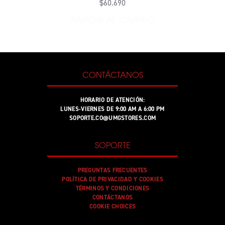
$60.690
AÑADIR AL CARRITO
AÑADIR 7 ESTÁNDAR CD -
CONTÁCTANOS
HORARIO DE ATENCIÓN:
LUNES-VIERNES DE 9:00 AM A 6:00 PM
SOPORTE.CO@UMGSTORES.COM
SOPORTE
PREGUNTAS FRECUENTES
POLÍTICA DE PRIVACIDAD Y COOKIES
TÉRMINOS Y CONDICIONES
CONTÁCTANOS
COOKIE CHOICES