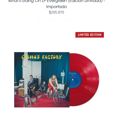
What's Going On LP Evergreen (Edición Limitada) -
Importado
$205.870
AÑADIR AL CARRITO
AÑADIR WHAT'S GOING ON 
LIMITED EDITION