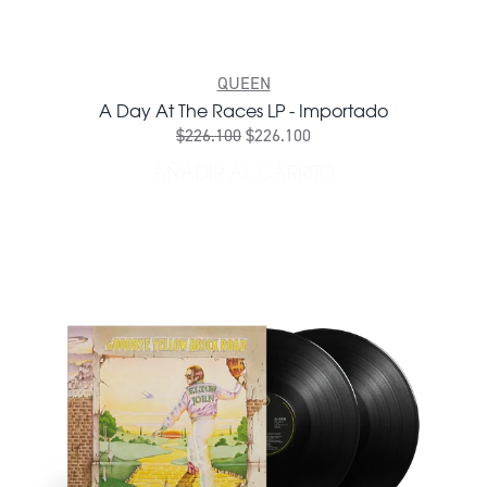
QUEEN
A Day At The Races LP - Importado
$226.100
$226.100
AÑADIR AL CARRITO
AÑADIR A DAY AT THE RAC