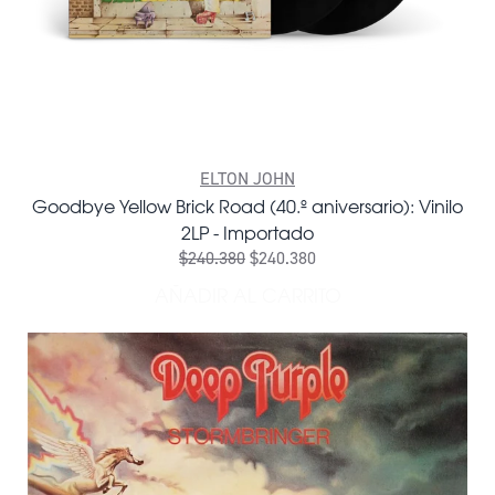
ELTON JOHN
Goodbye Yellow Brick Road (40.º aniversario): Vinilo
2LP - Importado
$240.380
$240.380
AÑADIR AL CARRITO
AÑADIR GOODBYE YELLOW B